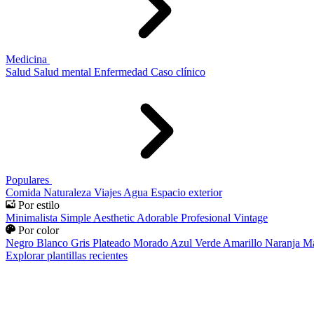
Medicina
Salud
Salud mental
Enfermedad
Caso clínico
Populares
Comida
Naturaleza
Viajes
Agua
Espacio exterior
Por estilo
Minimalista
Simple
Aesthetic
Adorable
Profesional
Vintage
Por color
Negro
Blanco
Gris
Plateado
Morado
Azul
Verde
Amarillo
Naranja
Ma
Explorar plantillas recientes