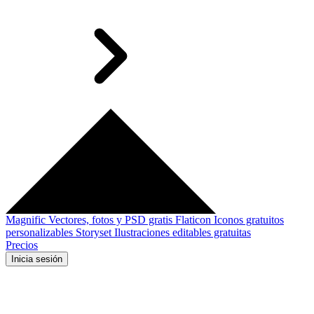
Magnific
Vectores, fotos y PSD gratis
Flaticon
Iconos gratuitos
personalizables
Storyset
Ilustraciones editables gratuitas
Precios
Inicia sesión