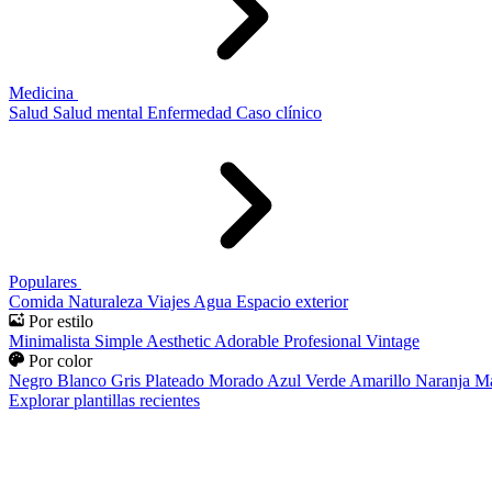
Medicina
Salud
Salud mental
Enfermedad
Caso clínico
Populares
Comida
Naturaleza
Viajes
Agua
Espacio exterior
Por estilo
Minimalista
Simple
Aesthetic
Adorable
Profesional
Vintage
Por color
Negro
Blanco
Gris
Plateado
Morado
Azul
Verde
Amarillo
Naranja
Ma
Explorar plantillas recientes