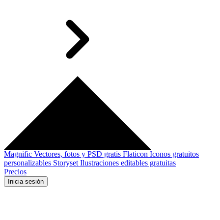
Magnific
Vectores, fotos y PSD gratis
Flaticon
Iconos gratuitos
personalizables
Storyset
Ilustraciones editables gratuitas
Precios
Inicia sesión