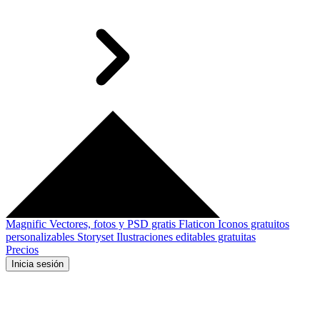
Magnific
Vectores, fotos y PSD gratis
Flaticon
Iconos gratuitos
personalizables
Storyset
Ilustraciones editables gratuitas
Precios
Inicia sesión