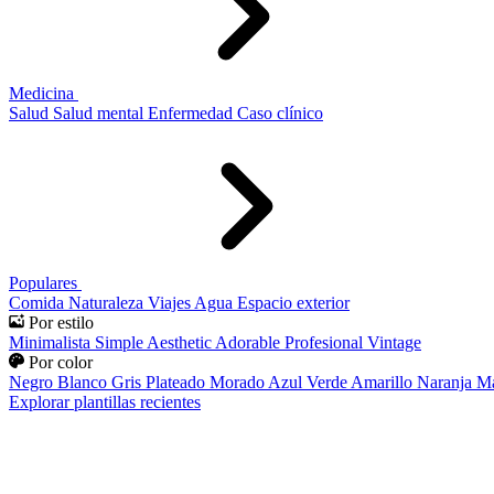
Medicina
Salud
Salud mental
Enfermedad
Caso clínico
Populares
Comida
Naturaleza
Viajes
Agua
Espacio exterior
Por estilo
Minimalista
Simple
Aesthetic
Adorable
Profesional
Vintage
Por color
Negro
Blanco
Gris
Plateado
Morado
Azul
Verde
Amarillo
Naranja
Ma
Explorar plantillas recientes