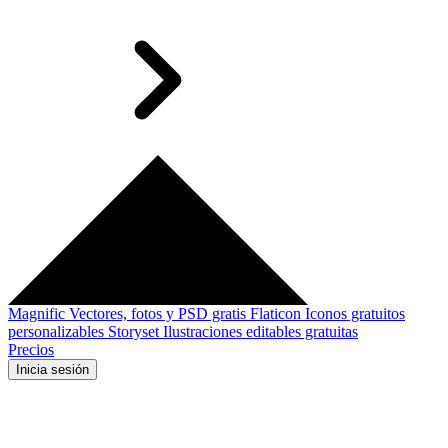
Magnific
Vectores, fotos y PSD gratis
Flaticon
Iconos gratuitos
personalizables
Storyset
Ilustraciones editables gratuitas
Precios
Inicia sesión