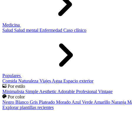
Medicina
Salud
Salud mental
Enfermedad
Caso clínico
Populares
Comida
Naturaleza
Viajes
Agua
Espacio exterior
Por estilo
Minimalista
Simple
Aesthetic
Adorable
Profesional
Vintage
Por color
Negro
Blanco
Gris
Plateado
Morado
Azul
Verde
Amarillo
Naranja
Ma
Explorar plantillas recientes