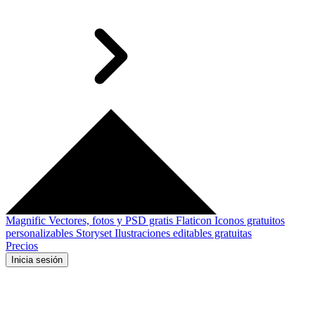
Magnific
Vectores, fotos y PSD gratis
Flaticon
Iconos gratuitos
personalizables
Storyset
Ilustraciones editables gratuitas
Precios
Inicia sesión