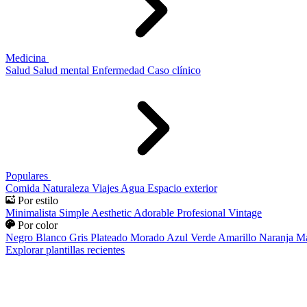
Medicina
Salud
Salud mental
Enfermedad
Caso clínico
Populares
Comida
Naturaleza
Viajes
Agua
Espacio exterior
Por estilo
Minimalista
Simple
Aesthetic
Adorable
Profesional
Vintage
Por color
Negro
Blanco
Gris
Plateado
Morado
Azul
Verde
Amarillo
Naranja
Ma
Explorar plantillas recientes