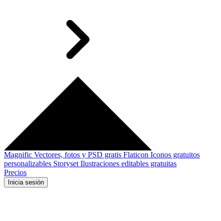
Magnific
Vectores, fotos y PSD gratis
Flaticon
Iconos gratuitos
personalizables
Storyset
Ilustraciones editables gratuitas
Precios
Inicia sesión