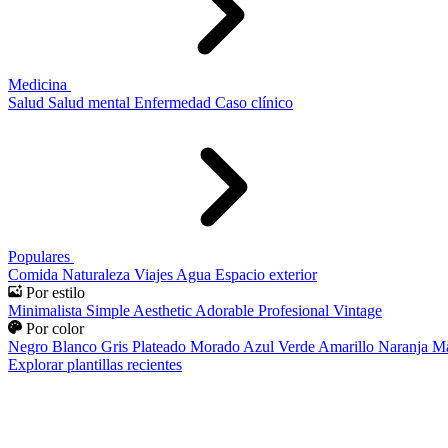
Medicina
Salud
Salud mental
Enfermedad
Caso clínico
Populares
Comida
Naturaleza
Viajes
Agua
Espacio exterior
Por estilo
Minimalista
Simple
Aesthetic
Adorable
Profesional
Vintage
Por color
Negro
Blanco
Gris
Plateado
Morado
Azul
Verde
Amarillo
Naranja
Ma
Explorar plantillas recientes