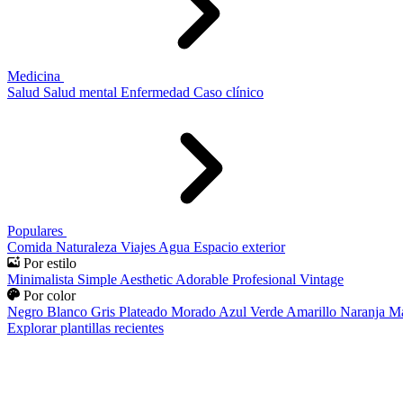
Medicina
Salud
Salud mental
Enfermedad
Caso clínico
Populares
Comida
Naturaleza
Viajes
Agua
Espacio exterior
Por estilo
Minimalista
Simple
Aesthetic
Adorable
Profesional
Vintage
Por color
Negro
Blanco
Gris
Plateado
Morado
Azul
Verde
Amarillo
Naranja
Ma
Explorar plantillas recientes