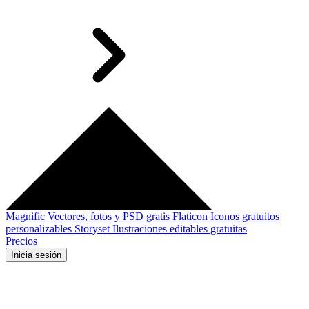
Magnific
Vectores, fotos y PSD gratis
Flaticon
Iconos gratuitos
personalizables
Storyset
Ilustraciones editables gratuitas
Precios
Inicia sesión