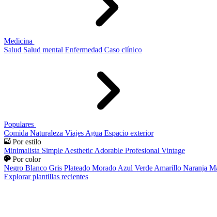
Medicina
Salud
Salud mental
Enfermedad
Caso clínico
Populares
Comida
Naturaleza
Viajes
Agua
Espacio exterior
Por estilo
Minimalista
Simple
Aesthetic
Adorable
Profesional
Vintage
Por color
Negro
Blanco
Gris
Plateado
Morado
Azul
Verde
Amarillo
Naranja
Ma
Explorar plantillas recientes