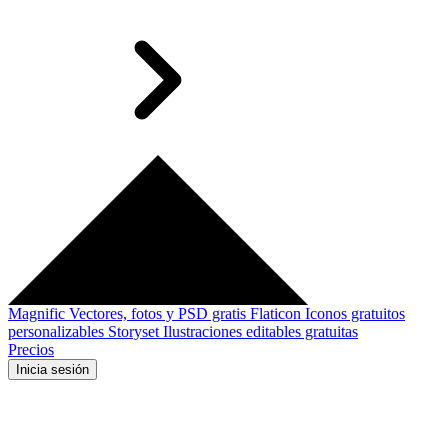
Magnific
Vectores, fotos y PSD gratis
Flaticon
Iconos gratuitos
personalizables
Storyset
Ilustraciones editables gratuitas
Precios
Inicia sesión