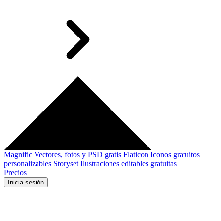
Magnific
Vectores, fotos y PSD gratis
Flaticon
Iconos gratuitos
personalizables
Storyset
Ilustraciones editables gratuitas
Precios
Inicia sesión