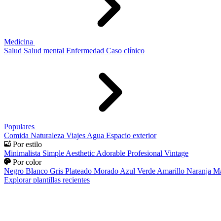
Medicina
Salud
Salud mental
Enfermedad
Caso clínico
Populares
Comida
Naturaleza
Viajes
Agua
Espacio exterior
Por estilo
Minimalista
Simple
Aesthetic
Adorable
Profesional
Vintage
Por color
Negro
Blanco
Gris
Plateado
Morado
Azul
Verde
Amarillo
Naranja
Ma
Explorar plantillas recientes