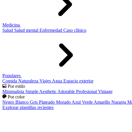
Medicina
Salud
Salud mental
Enfermedad
Caso clínico
Populares
Comida
Naturaleza
Viajes
Agua
Espacio exterior
Por estilo
Minimalista
Simple
Aesthetic
Adorable
Profesional
Vintage
Por color
Negro
Blanco
Gris
Plateado
Morado
Azul
Verde
Amarillo
Naranja
Ma
Explorar plantillas recientes