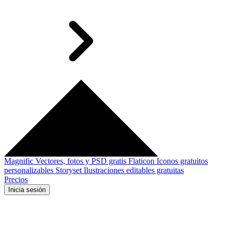
Magnific
Vectores, fotos y PSD gratis
Flaticon
Iconos gratuitos
personalizables
Storyset
Ilustraciones editables gratuitas
Precios
Inicia sesión