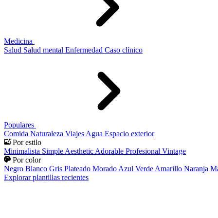
Medicina
Salud
Salud mental
Enfermedad
Caso clínico
Populares
Comida
Naturaleza
Viajes
Agua
Espacio exterior
Por estilo
Minimalista
Simple
Aesthetic
Adorable
Profesional
Vintage
Por color
Negro
Blanco
Gris
Plateado
Morado
Azul
Verde
Amarillo
Naranja
Ma
Explorar plantillas recientes