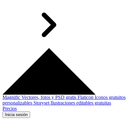
Magnific
Vectores, fotos y PSD gratis
Flaticon
Iconos gratuitos
personalizables
Storyset
Ilustraciones editables gratuitas
Precios
Inicia sesión