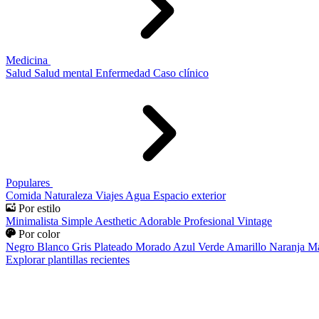
Medicina
Salud
Salud mental
Enfermedad
Caso clínico
Populares
Comida
Naturaleza
Viajes
Agua
Espacio exterior
Por estilo
Minimalista
Simple
Aesthetic
Adorable
Profesional
Vintage
Por color
Negro
Blanco
Gris
Plateado
Morado
Azul
Verde
Amarillo
Naranja
Ma
Explorar plantillas recientes