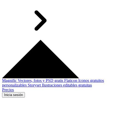
Magnific
Vectores, fotos y PSD gratis
Flaticon
Iconos gratuitos
personalizables
Storyset
Ilustraciones editables gratuitas
Precios
Inicia sesión