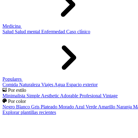
Medicina
Salud
Salud mental
Enfermedad
Caso clínico
Populares
Comida
Naturaleza
Viajes
Agua
Espacio exterior
Por estilo
Minimalista
Simple
Aesthetic
Adorable
Profesional
Vintage
Por color
Negro
Blanco
Gris
Plateado
Morado
Azul
Verde
Amarillo
Naranja
Ma
Explorar plantillas recientes