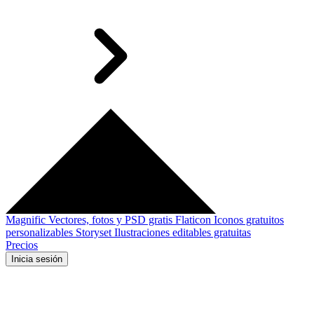
Magnific
Vectores, fotos y PSD gratis
Flaticon
Iconos gratuitos
personalizables
Storyset
Ilustraciones editables gratuitas
Precios
Inicia sesión