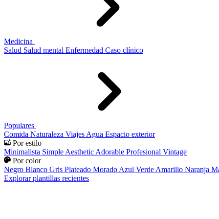
Medicina
Salud
Salud mental
Enfermedad
Caso clínico
Populares
Comida
Naturaleza
Viajes
Agua
Espacio exterior
Por estilo
Minimalista
Simple
Aesthetic
Adorable
Profesional
Vintage
Por color
Negro
Blanco
Gris
Plateado
Morado
Azul
Verde
Amarillo
Naranja
Ma
Explorar plantillas recientes