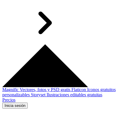
Magnific
Vectores, fotos y PSD gratis
Flaticon
Iconos gratuitos
personalizables
Storyset
Ilustraciones editables gratuitas
Precios
Inicia sesión