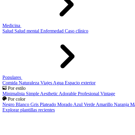
Medicina
Salud
Salud mental
Enfermedad
Caso clínico
Populares
Comida
Naturaleza
Viajes
Agua
Espacio exterior
Por estilo
Minimalista
Simple
Aesthetic
Adorable
Profesional
Vintage
Por color
Negro
Blanco
Gris
Plateado
Morado
Azul
Verde
Amarillo
Naranja
Ma
Explorar plantillas recientes