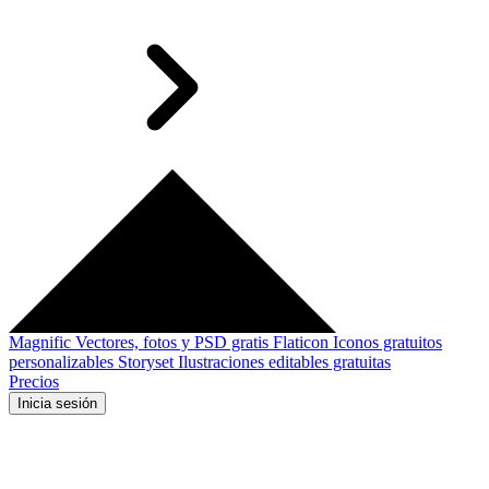
Magnific
Vectores, fotos y PSD gratis
Flaticon
Iconos gratuitos
personalizables
Storyset
Ilustraciones editables gratuitas
Precios
Inicia sesión