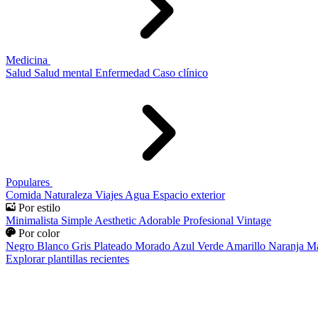
Medicina
Salud
Salud mental
Enfermedad
Caso clínico
Populares
Comida
Naturaleza
Viajes
Agua
Espacio exterior
Por estilo
Minimalista
Simple
Aesthetic
Adorable
Profesional
Vintage
Por color
Negro
Blanco
Gris
Plateado
Morado
Azul
Verde
Amarillo
Naranja
Ma
Explorar plantillas recientes