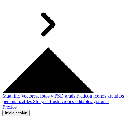
Magnific
Vectores, fotos y PSD gratis
Flaticon
Iconos gratuitos
personalizables
Storyset
Ilustraciones editables gratuitas
Precios
Inicia sesión