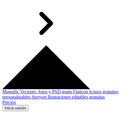
Magnific
Vectores, fotos y PSD gratis
Flaticon
Iconos gratuitos
personalizables
Storyset
Ilustraciones editables gratuitas
Precios
Inicia sesión