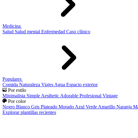
Medicina
Salud
Salud mental
Enfermedad
Caso clínico
Populares
Comida
Naturaleza
Viajes
Agua
Espacio exterior
Por estilo
Minimalista
Simple
Aesthetic
Adorable
Profesional
Vintage
Por color
Negro
Blanco
Gris
Plateado
Morado
Azul
Verde
Amarillo
Naranja
Ma
Explorar plantillas recientes