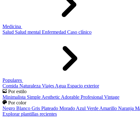
Medicina
Salud
Salud mental
Enfermedad
Caso clínico
Populares
Comida
Naturaleza
Viajes
Agua
Espacio exterior
Por estilo
Minimalista
Simple
Aesthetic
Adorable
Profesional
Vintage
Por color
Negro
Blanco
Gris
Plateado
Morado
Azul
Verde
Amarillo
Naranja
Ma
Explorar plantillas recientes