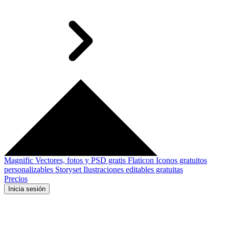
Magnific
Vectores, fotos y PSD gratis
Flaticon
Iconos gratuitos
personalizables
Storyset
Ilustraciones editables gratuitas
Precios
Inicia sesión