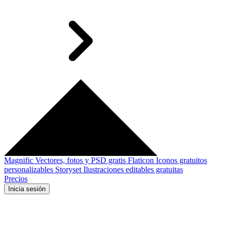
Magnific
Vectores, fotos y PSD gratis
Flaticon
Iconos gratuitos
personalizables
Storyset
Ilustraciones editables gratuitas
Precios
Inicia sesión