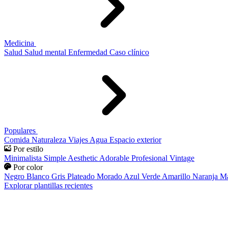
Medicina
Salud
Salud mental
Enfermedad
Caso clínico
Populares
Comida
Naturaleza
Viajes
Agua
Espacio exterior
Por estilo
Minimalista
Simple
Aesthetic
Adorable
Profesional
Vintage
Por color
Negro
Blanco
Gris
Plateado
Morado
Azul
Verde
Amarillo
Naranja
Ma
Explorar plantillas recientes