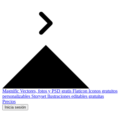
Magnific
Vectores, fotos y PSD gratis
Flaticon
Iconos gratuitos
personalizables
Storyset
Ilustraciones editables gratuitas
Precios
Inicia sesión