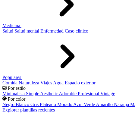
Medicina
Salud
Salud mental
Enfermedad
Caso clínico
Populares
Comida
Naturaleza
Viajes
Agua
Espacio exterior
Por estilo
Minimalista
Simple
Aesthetic
Adorable
Profesional
Vintage
Por color
Negro
Blanco
Gris
Plateado
Morado
Azul
Verde
Amarillo
Naranja
Ma
Explorar plantillas recientes