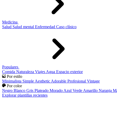
Medicina
Salud
Salud mental
Enfermedad
Caso clínico
Populares
Comida
Naturaleza
Viajes
Agua
Espacio exterior
Por estilo
Minimalista
Simple
Aesthetic
Adorable
Profesional
Vintage
Por color
Negro
Blanco
Gris
Plateado
Morado
Azul
Verde
Amarillo
Naranja
Ma
Explorar plantillas recientes