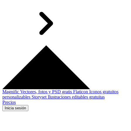
Magnific
Vectores, fotos y PSD gratis
Flaticon
Iconos gratuitos
personalizables
Storyset
Ilustraciones editables gratuitas
Precios
Inicia sesión