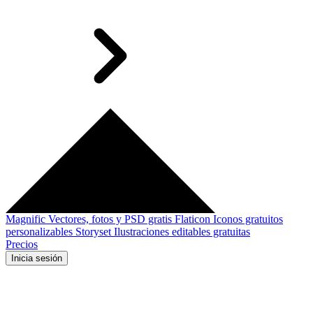
Magnific
Vectores, fotos y PSD gratis
Flaticon
Iconos gratuitos
personalizables
Storyset
Ilustraciones editables gratuitas
Precios
Inicia sesión