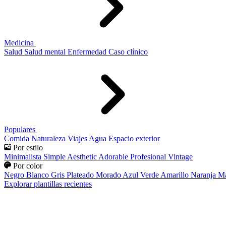
Medicina
Salud
Salud mental
Enfermedad
Caso clínico
Populares
Comida
Naturaleza
Viajes
Agua
Espacio exterior
Por estilo
Minimalista
Simple
Aesthetic
Adorable
Profesional
Vintage
Por color
Negro
Blanco
Gris
Plateado
Morado
Azul
Verde
Amarillo
Naranja
Ma
Explorar plantillas recientes