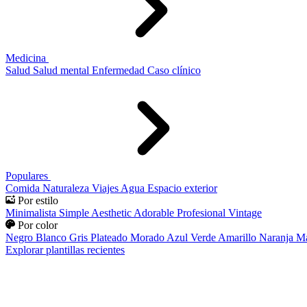
Medicina
Salud
Salud mental
Enfermedad
Caso clínico
Populares
Comida
Naturaleza
Viajes
Agua
Espacio exterior
Por estilo
Minimalista
Simple
Aesthetic
Adorable
Profesional
Vintage
Por color
Negro
Blanco
Gris
Plateado
Morado
Azul
Verde
Amarillo
Naranja
Ma
Explorar plantillas recientes