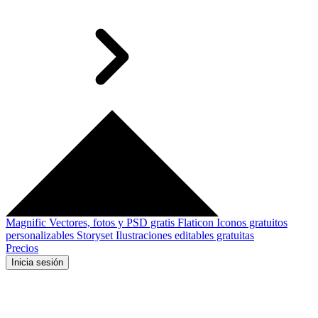
Magnific
Vectores, fotos y PSD gratis
Flaticon
Iconos gratuitos
personalizables
Storyset
Ilustraciones editables gratuitas
Precios
Inicia sesión