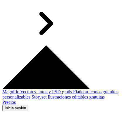
Magnific
Vectores, fotos y PSD gratis
Flaticon
Iconos gratuitos
personalizables
Storyset
Ilustraciones editables gratuitas
Precios
Inicia sesión