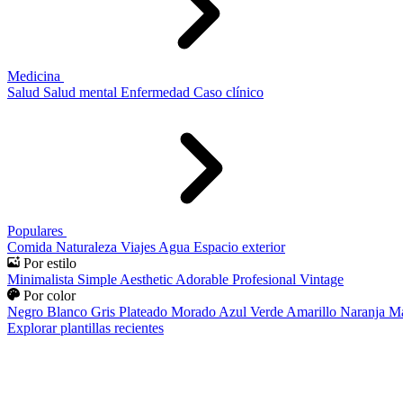
Medicina
Salud
Salud mental
Enfermedad
Caso clínico
Populares
Comida
Naturaleza
Viajes
Agua
Espacio exterior
Por estilo
Minimalista
Simple
Aesthetic
Adorable
Profesional
Vintage
Por color
Negro
Blanco
Gris
Plateado
Morado
Azul
Verde
Amarillo
Naranja
Ma
Explorar plantillas recientes