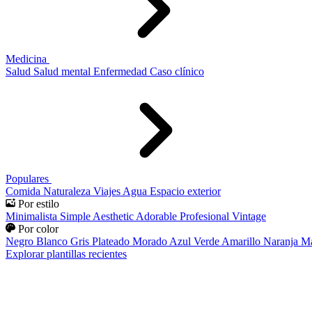
Medicina
Salud
Salud mental
Enfermedad
Caso clínico
Populares
Comida
Naturaleza
Viajes
Agua
Espacio exterior
Por estilo
Minimalista
Simple
Aesthetic
Adorable
Profesional
Vintage
Por color
Negro
Blanco
Gris
Plateado
Morado
Azul
Verde
Amarillo
Naranja
Ma
Explorar plantillas recientes