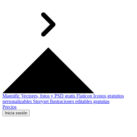
Magnific
Vectores, fotos y PSD gratis
Flaticon
Iconos gratuitos
personalizables
Storyset
Ilustraciones editables gratuitas
Precios
Inicia sesión