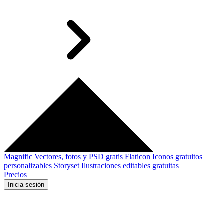
Magnific
Vectores, fotos y PSD gratis
Flaticon
Iconos gratuitos
personalizables
Storyset
Ilustraciones editables gratuitas
Precios
Inicia sesión