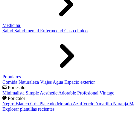
Medicina
Salud
Salud mental
Enfermedad
Caso clínico
Populares
Comida
Naturaleza
Viajes
Agua
Espacio exterior
Por estilo
Minimalista
Simple
Aesthetic
Adorable
Profesional
Vintage
Por color
Negro
Blanco
Gris
Plateado
Morado
Azul
Verde
Amarillo
Naranja
Ma
Explorar plantillas recientes