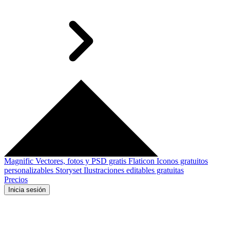
Magnific
Vectores, fotos y PSD gratis
Flaticon
Iconos gratuitos
personalizables
Storyset
Ilustraciones editables gratuitas
Precios
Inicia sesión