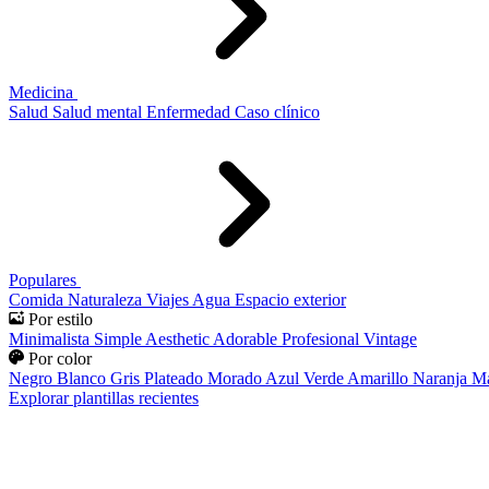
Medicina
Salud
Salud mental
Enfermedad
Caso clínico
Populares
Comida
Naturaleza
Viajes
Agua
Espacio exterior
Por estilo
Minimalista
Simple
Aesthetic
Adorable
Profesional
Vintage
Por color
Negro
Blanco
Gris
Plateado
Morado
Azul
Verde
Amarillo
Naranja
Ma
Explorar plantillas recientes