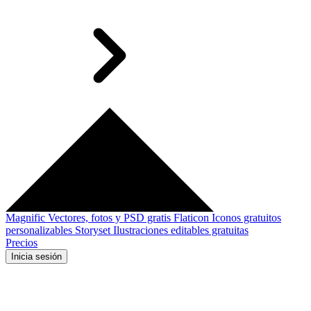
Magnific
Vectores, fotos y PSD gratis
Flaticon
Iconos gratuitos
personalizables
Storyset
Ilustraciones editables gratuitas
Precios
Inicia sesión