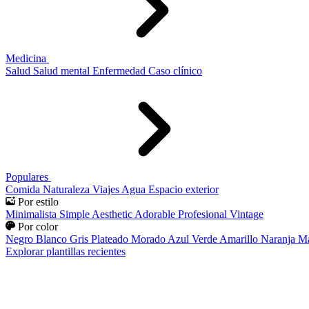
Medicina
Salud
Salud mental
Enfermedad
Caso clínico
Populares
Comida
Naturaleza
Viajes
Agua
Espacio exterior
Por estilo
Minimalista
Simple
Aesthetic
Adorable
Profesional
Vintage
Por color
Negro
Blanco
Gris
Plateado
Morado
Azul
Verde
Amarillo
Naranja
Ma
Explorar plantillas recientes