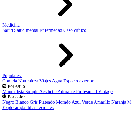
Medicina
Salud
Salud mental
Enfermedad
Caso clínico
Populares
Comida
Naturaleza
Viajes
Agua
Espacio exterior
Por estilo
Minimalista
Simple
Aesthetic
Adorable
Profesional
Vintage
Por color
Negro
Blanco
Gris
Plateado
Morado
Azul
Verde
Amarillo
Naranja
Ma
Explorar plantillas recientes