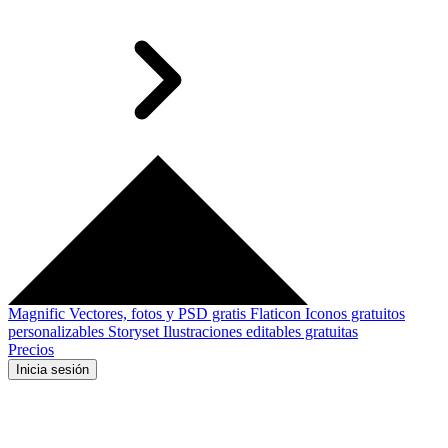
Magnific
Vectores, fotos y PSD gratis
Flaticon
Iconos gratuitos
personalizables
Storyset
Ilustraciones editables gratuitas
Precios
Inicia sesión