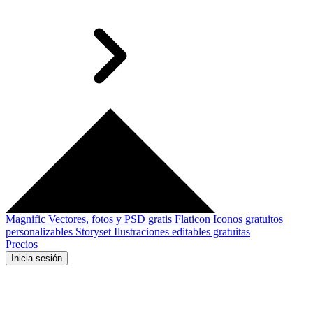
Magnific
Vectores, fotos y PSD gratis
Flaticon
Iconos gratuitos
personalizables
Storyset
Ilustraciones editables gratuitas
Precios
Inicia sesión