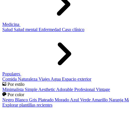
Medicina
Salud
Salud mental
Enfermedad
Caso clínico
Populares
Comida
Naturaleza
Viajes
Agua
Espacio exterior
Por estilo
Minimalista
Simple
Aesthetic
Adorable
Profesional
Vintage
Por color
Negro
Blanco
Gris
Plateado
Morado
Azul
Verde
Amarillo
Naranja
Ma
Explorar plantillas recientes