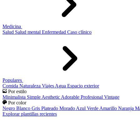
Medicina
Salud
Salud mental
Enfermedad
Caso clínico
Populares
Comida
Naturaleza
Viajes
Agua
Espacio exterior
Por estilo
Minimalista
Simple
Aesthetic
Adorable
Profesional
Vintage
Por color
Negro
Blanco
Gris
Plateado
Morado
Azul
Verde
Amarillo
Naranja
Ma
Explorar plantillas recientes