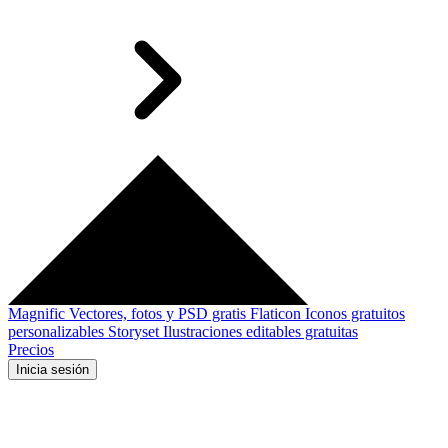
Magnific
Vectores, fotos y PSD gratis
Flaticon
Iconos gratuitos
personalizables
Storyset
Ilustraciones editables gratuitas
Precios
Inicia sesión