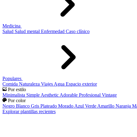
Medicina
Salud
Salud mental
Enfermedad
Caso clínico
Populares
Comida
Naturaleza
Viajes
Agua
Espacio exterior
Por estilo
Minimalista
Simple
Aesthetic
Adorable
Profesional
Vintage
Por color
Negro
Blanco
Gris
Plateado
Morado
Azul
Verde
Amarillo
Naranja
Ma
Explorar plantillas recientes