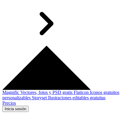
Magnific
Vectores, fotos y PSD gratis
Flaticon
Iconos gratuitos
personalizables
Storyset
Ilustraciones editables gratuitas
Precios
Inicia sesión