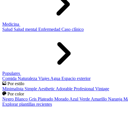
Medicina
Salud
Salud mental
Enfermedad
Caso clínico
Populares
Comida
Naturaleza
Viajes
Agua
Espacio exterior
Por estilo
Minimalista
Simple
Aesthetic
Adorable
Profesional
Vintage
Por color
Negro
Blanco
Gris
Plateado
Morado
Azul
Verde
Amarillo
Naranja
Ma
Explorar plantillas recientes