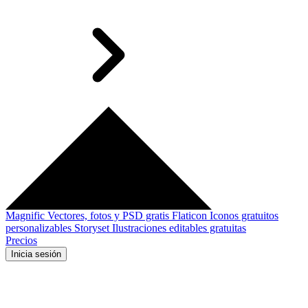
Magnific
Vectores, fotos y PSD gratis
Flaticon
Iconos gratuitos
personalizables
Storyset
Ilustraciones editables gratuitas
Precios
Inicia sesión