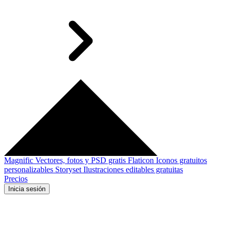
Magnific
Vectores, fotos y PSD gratis
Flaticon
Iconos gratuitos
personalizables
Storyset
Ilustraciones editables gratuitas
Precios
Inicia sesión