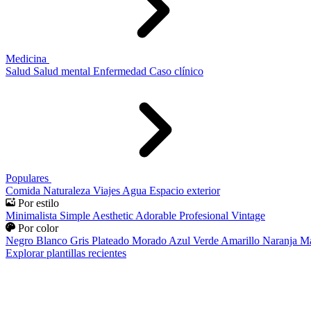
Medicina
Salud
Salud mental
Enfermedad
Caso clínico
Populares
Comida
Naturaleza
Viajes
Agua
Espacio exterior
Por estilo
Minimalista
Simple
Aesthetic
Adorable
Profesional
Vintage
Por color
Negro
Blanco
Gris
Plateado
Morado
Azul
Verde
Amarillo
Naranja
Ma
Explorar plantillas recientes