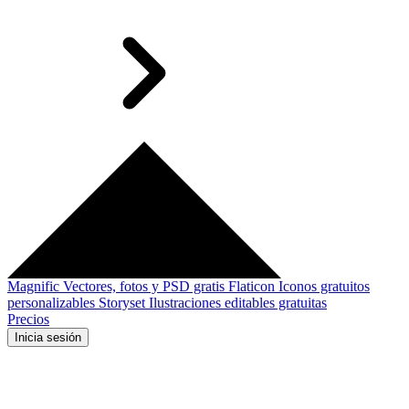
Magnific
Vectores, fotos y PSD gratis
Flaticon
Iconos gratuitos
personalizables
Storyset
Ilustraciones editables gratuitas
Precios
Inicia sesión