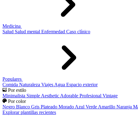
Medicina
Salud
Salud mental
Enfermedad
Caso clínico
Populares
Comida
Naturaleza
Viajes
Agua
Espacio exterior
Por estilo
Minimalista
Simple
Aesthetic
Adorable
Profesional
Vintage
Por color
Negro
Blanco
Gris
Plateado
Morado
Azul
Verde
Amarillo
Naranja
Ma
Explorar plantillas recientes