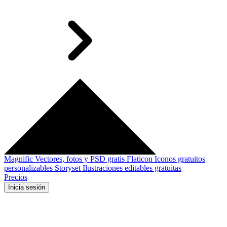
Magnific
Vectores, fotos y PSD gratis
Flaticon
Iconos gratuitos
personalizables
Storyset
Ilustraciones editables gratuitas
Precios
Inicia sesión