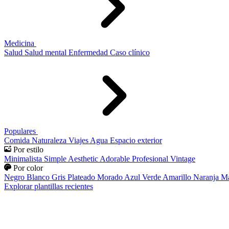
Medicina
Salud
Salud mental
Enfermedad
Caso clínico
Populares
Comida
Naturaleza
Viajes
Agua
Espacio exterior
Por estilo
Minimalista
Simple
Aesthetic
Adorable
Profesional
Vintage
Por color
Negro
Blanco
Gris
Plateado
Morado
Azul
Verde
Amarillo
Naranja
Ma
Explorar plantillas recientes