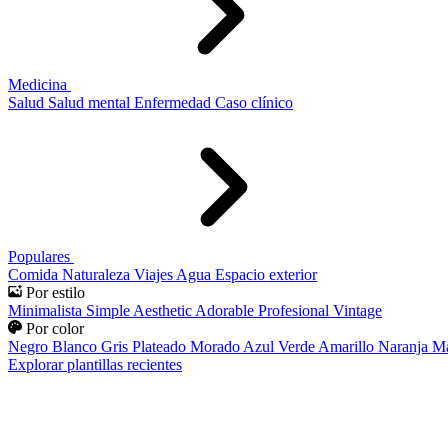
Medicina
Salud
Salud mental
Enfermedad
Caso clínico
Populares
Comida
Naturaleza
Viajes
Agua
Espacio exterior
Por estilo
Minimalista
Simple
Aesthetic
Adorable
Profesional
Vintage
Por color
Negro
Blanco
Gris
Plateado
Morado
Azul
Verde
Amarillo
Naranja
Ma
Explorar plantillas recientes