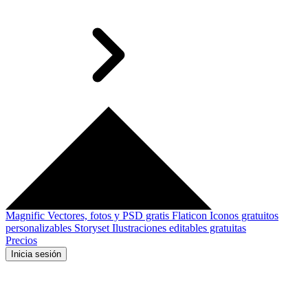
Magnific
Vectores, fotos y PSD gratis
Flaticon
Iconos gratuitos
personalizables
Storyset
Ilustraciones editables gratuitas
Precios
Inicia sesión