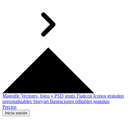
Magnific
Vectores, fotos y PSD gratis
Flaticon
Iconos gratuitos
personalizables
Storyset
Ilustraciones editables gratuitas
Precios
Inicia sesión