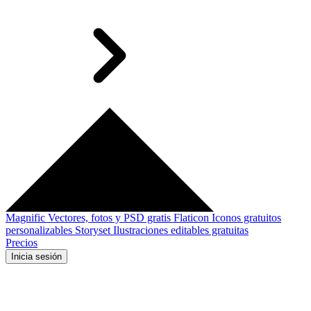
Magnific
Vectores, fotos y PSD gratis
Flaticon
Iconos gratuitos
personalizables
Storyset
Ilustraciones editables gratuitas
Precios
Inicia sesión