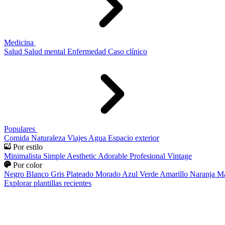
Medicina
Salud
Salud mental
Enfermedad
Caso clínico
Populares
Comida
Naturaleza
Viajes
Agua
Espacio exterior
Por estilo
Minimalista
Simple
Aesthetic
Adorable
Profesional
Vintage
Por color
Negro
Blanco
Gris
Plateado
Morado
Azul
Verde
Amarillo
Naranja
Ma
Explorar plantillas recientes