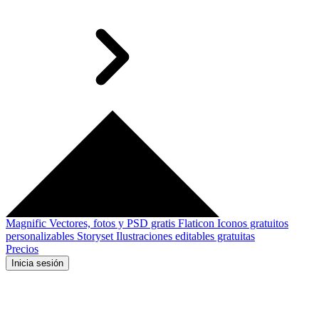
Magnific
Vectores, fotos y PSD gratis
Flaticon
Iconos gratuitos
personalizables
Storyset
Ilustraciones editables gratuitas
Precios
Inicia sesión