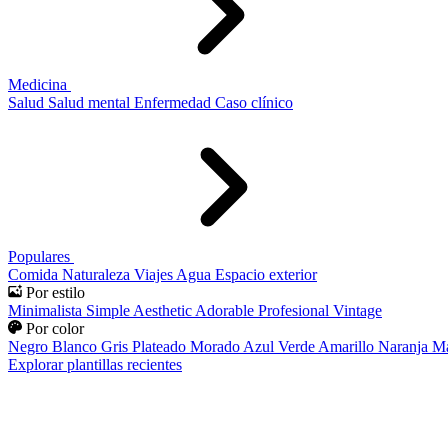
Medicina
Salud
Salud mental
Enfermedad
Caso clínico
Populares
Comida
Naturaleza
Viajes
Agua
Espacio exterior
Por estilo
Minimalista
Simple
Aesthetic
Adorable
Profesional
Vintage
Por color
Negro
Blanco
Gris
Plateado
Morado
Azul
Verde
Amarillo
Naranja
Ma
Explorar plantillas recientes