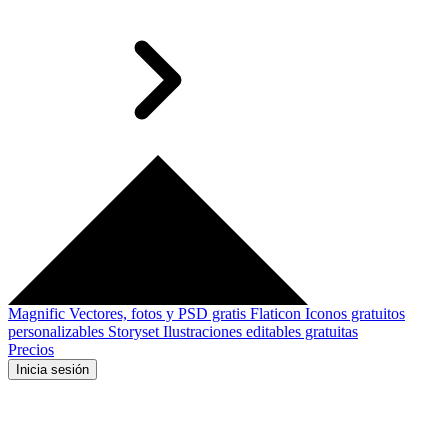
Magnific
Vectores, fotos y PSD gratis
Flaticon
Iconos gratuitos
personalizables
Storyset
Ilustraciones editables gratuitas
Precios
Inicia sesión