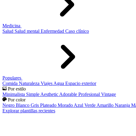
Medicina
Salud
Salud mental
Enfermedad
Caso clínico
Populares
Comida
Naturaleza
Viajes
Agua
Espacio exterior
Por estilo
Minimalista
Simple
Aesthetic
Adorable
Profesional
Vintage
Por color
Negro
Blanco
Gris
Plateado
Morado
Azul
Verde
Amarillo
Naranja
Ma
Explorar plantillas recientes