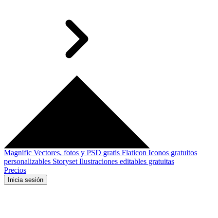
Magnific
Vectores, fotos y PSD gratis
Flaticon
Iconos gratuitos
personalizables
Storyset
Ilustraciones editables gratuitas
Precios
Inicia sesión