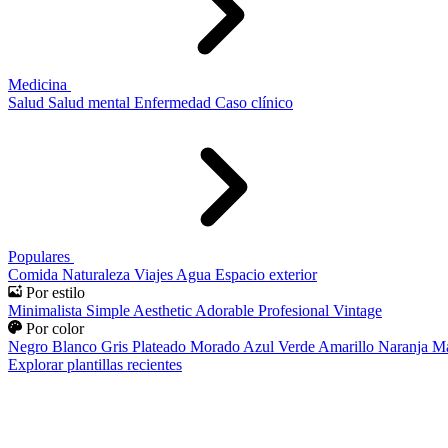
Medicina
Salud
Salud mental
Enfermedad
Caso clínico
Populares
Comida
Naturaleza
Viajes
Agua
Espacio exterior
Por estilo
Minimalista
Simple
Aesthetic
Adorable
Profesional
Vintage
Por color
Negro
Blanco
Gris
Plateado
Morado
Azul
Verde
Amarillo
Naranja
Ma
Explorar plantillas recientes