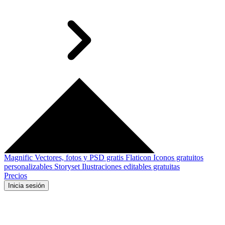
Magnific
Vectores, fotos y PSD gratis
Flaticon
Iconos gratuitos
personalizables
Storyset
Ilustraciones editables gratuitas
Precios
Inicia sesión