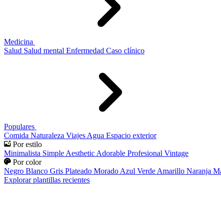
Medicina
Salud
Salud mental
Enfermedad
Caso clínico
Populares
Comida
Naturaleza
Viajes
Agua
Espacio exterior
Por estilo
Minimalista
Simple
Aesthetic
Adorable
Profesional
Vintage
Por color
Negro
Blanco
Gris
Plateado
Morado
Azul
Verde
Amarillo
Naranja
Ma
Explorar plantillas recientes