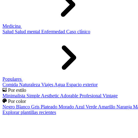
Medicina
Salud
Salud mental
Enfermedad
Caso clínico
Populares
Comida
Naturaleza
Viajes
Agua
Espacio exterior
Por estilo
Minimalista
Simple
Aesthetic
Adorable
Profesional
Vintage
Por color
Negro
Blanco
Gris
Plateado
Morado
Azul
Verde
Amarillo
Naranja
Ma
Explorar plantillas recientes