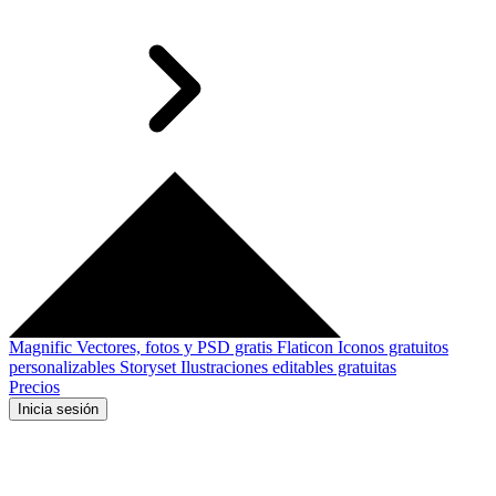
Magnific
Vectores, fotos y PSD gratis
Flaticon
Iconos gratuitos
personalizables
Storyset
Ilustraciones editables gratuitas
Precios
Inicia sesión