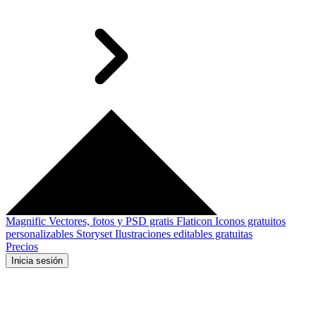
Magnific
Vectores, fotos y PSD gratis
Flaticon
Iconos gratuitos
personalizables
Storyset
Ilustraciones editables gratuitas
Precios
Inicia sesión