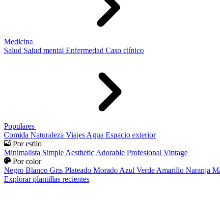
Medicina
Salud
Salud mental
Enfermedad
Caso clínico
Populares
Comida
Naturaleza
Viajes
Agua
Espacio exterior
Por estilo
Minimalista
Simple
Aesthetic
Adorable
Profesional
Vintage
Por color
Negro
Blanco
Gris
Plateado
Morado
Azul
Verde
Amarillo
Naranja
Ma
Explorar plantillas recientes