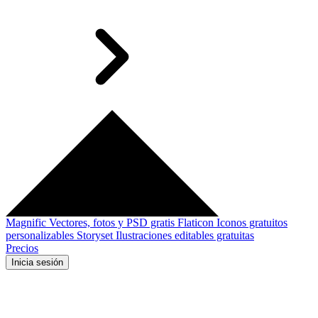
Magnific
Vectores, fotos y PSD gratis
Flaticon
Iconos gratuitos
personalizables
Storyset
Ilustraciones editables gratuitas
Precios
Inicia sesión