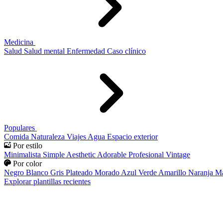
Medicina
Salud
Salud mental
Enfermedad
Caso clínico
Populares
Comida
Naturaleza
Viajes
Agua
Espacio exterior
Por estilo
Minimalista
Simple
Aesthetic
Adorable
Profesional
Vintage
Por color
Negro
Blanco
Gris
Plateado
Morado
Azul
Verde
Amarillo
Naranja
Ma
Explorar plantillas recientes