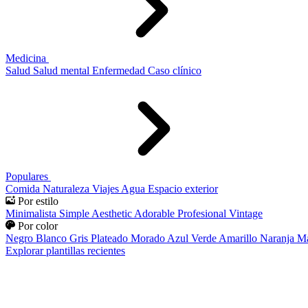
Medicina
Salud
Salud mental
Enfermedad
Caso clínico
Populares
Comida
Naturaleza
Viajes
Agua
Espacio exterior
Por estilo
Minimalista
Simple
Aesthetic
Adorable
Profesional
Vintage
Por color
Negro
Blanco
Gris
Plateado
Morado
Azul
Verde
Amarillo
Naranja
Ma
Explorar plantillas recientes