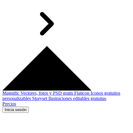
Magnific
Vectores, fotos y PSD gratis
Flaticon
Iconos gratuitos
personalizables
Storyset
Ilustraciones editables gratuitas
Precios
Inicia sesión