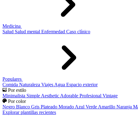
Medicina
Salud
Salud mental
Enfermedad
Caso clínico
Populares
Comida
Naturaleza
Viajes
Agua
Espacio exterior
Por estilo
Minimalista
Simple
Aesthetic
Adorable
Profesional
Vintage
Por color
Negro
Blanco
Gris
Plateado
Morado
Azul
Verde
Amarillo
Naranja
Ma
Explorar plantillas recientes