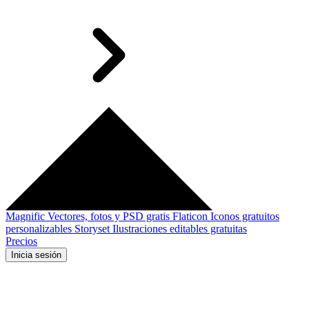
Magnific
Vectores, fotos y PSD gratis
Flaticon
Iconos gratuitos
personalizables
Storyset
Ilustraciones editables gratuitas
Precios
Inicia sesión