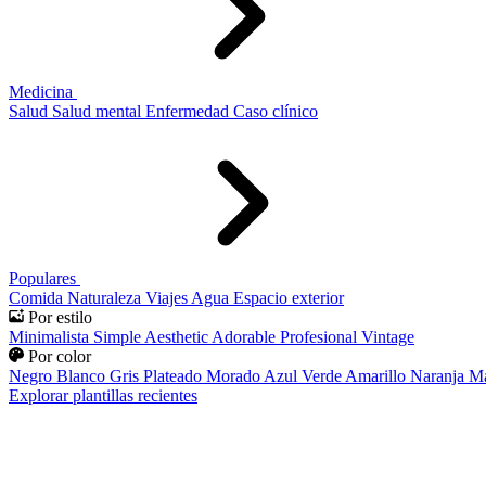
Medicina
Salud
Salud mental
Enfermedad
Caso clínico
Populares
Comida
Naturaleza
Viajes
Agua
Espacio exterior
Por estilo
Minimalista
Simple
Aesthetic
Adorable
Profesional
Vintage
Por color
Negro
Blanco
Gris
Plateado
Morado
Azul
Verde
Amarillo
Naranja
Ma
Explorar plantillas recientes