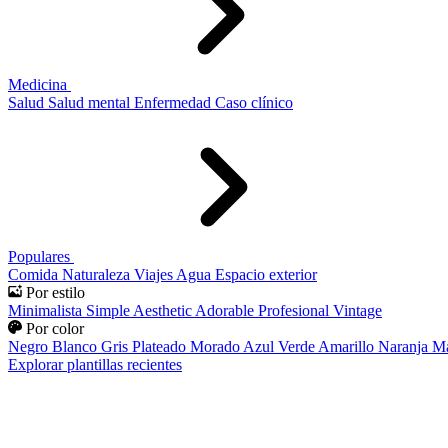
Medicina
Salud
Salud mental
Enfermedad
Caso clínico
Populares
Comida
Naturaleza
Viajes
Agua
Espacio exterior
Por estilo
Minimalista
Simple
Aesthetic
Adorable
Profesional
Vintage
Por color
Negro
Blanco
Gris
Plateado
Morado
Azul
Verde
Amarillo
Naranja
Ma
Explorar plantillas recientes