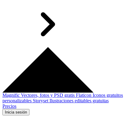
Magnific
Vectores, fotos y PSD gratis
Flaticon
Iconos gratuitos
personalizables
Storyset
Ilustraciones editables gratuitas
Precios
Inicia sesión